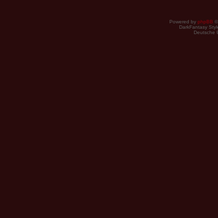
Powered by
phpBB
©
DarkFantasy Style
Deutsche 