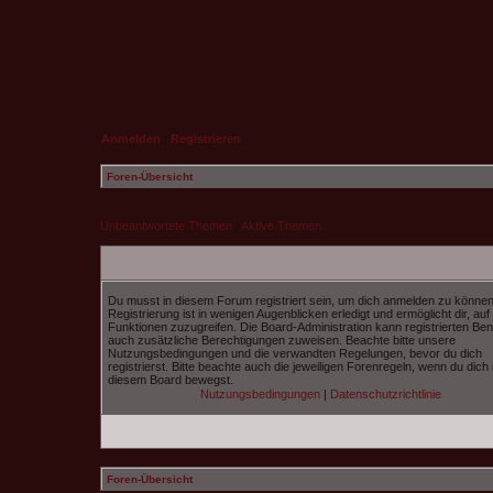
Anmelden
|
Registrieren
Foren-Übersicht
Unbeantwortete Themen
|
Aktive Themen
Du musst in diesem Forum registriert sein, um dich anmelden zu können
Registrierung ist in wenigen Augenblicken erledigt und ermöglicht dir, auf
Funktionen zuzugreifen. Die Board-Administration kann registrierten Be
auch zusätzliche Berechtigungen zuweisen. Beachte bitte unsere
Nutzungsbedingungen und die verwandten Regelungen, bevor du dich
registrierst. Bitte beachte auch die jeweiligen Forenregeln, wenn du dich 
diesem Board bewegst.
Nutzungsbedingungen
|
Datenschutzrichtlinie
Foren-Übersicht