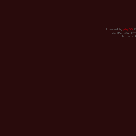
Powered by
phpBB
©
DarkFantasy Style
Deutsche 