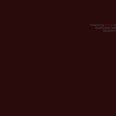
Powered by
phpBB
©
DarkFantasy Style
Deutsche 