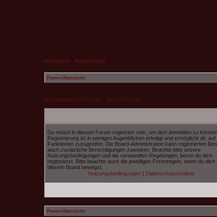
Anmelden
|
Registrieren
Foren-Übersicht
Unbeantwortete Themen
|
Aktive Themen
Du musst in diesem Forum registriert sein, um dich anmelden zu können
Registrierung ist in wenigen Augenblicken erledigt und ermöglicht dir, auf
Funktionen zuzugreifen. Die Board-Administration kann registrierten Be
auch zusätzliche Berechtigungen zuweisen. Beachte bitte unsere
Nutzungsbedingungen und die verwandten Regelungen, bevor du dich
registrierst. Bitte beachte auch die jeweiligen Forenregeln, wenn du dich 
diesem Board bewegst.
Nutzungsbedingungen
|
Datenschutzrichtlinie
Foren-Übersicht