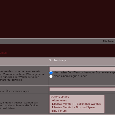
Alle Zeite
hemen
Suchanfrage
nden werden muss und ein
-
vor ein
Nach allen Begriffen suchen oder Suche wie an
rf. Verwende mehrere Wörter getrennt
Nach einem Begriff suchen
nn nur eines der Wörter gefunden
alter für teilweise
ilweise Übereinstimmungen.
, in denen gesucht werden soll.
urchsucht, sofern du die Option
 deaktivierst.