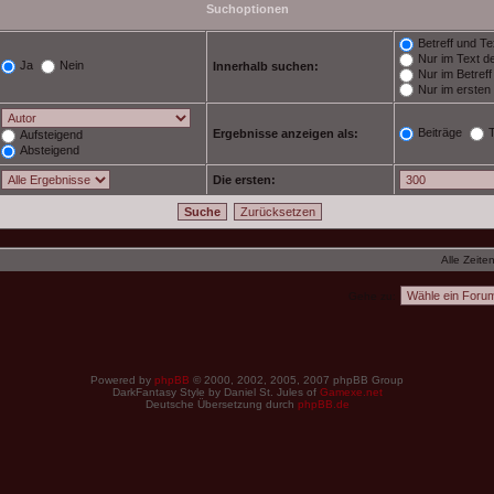
Suchoptionen
Betreff und Te
Nur im Text de
Ja
Nein
Innerhalb suchen:
Nur im Betref
Nur im ersten
Beiträge
Ergebnisse anzeigen als:
Aufsteigend
Absteigend
Die ersten:
Alle Zeite
Gehe zu:
Powered by
phpBB
© 2000, 2002, 2005, 2007 phpBB Group
DarkFantasy Style by Daniel St. Jules of
Gamexe.net
Deutsche Übersetzung durch
phpBB.de