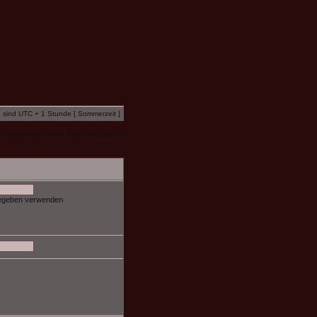
n sind UTC + 1 Stunde [ Sommerzeit ]
Aktuelle Zeit: Do 6. Aug 2026, 18:28
gegeben verwenden