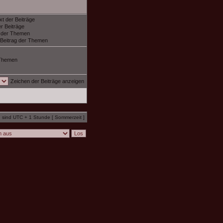
xt der Beiträge
r Beiträge
f der Themen
 Beitrag der Themen
Themen
Zeichen der Beiträge anzeigen
n sind UTC + 1 Stunde [ Sommerzeit ]