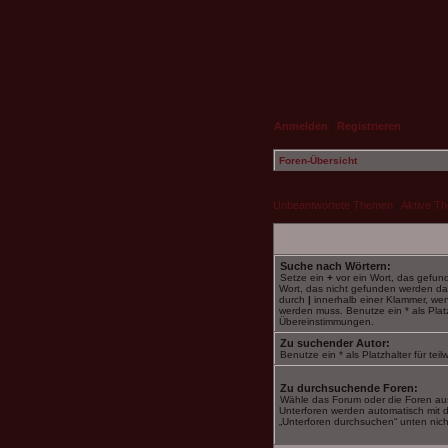
Anmelden
|
Registrieren
Foren-Übersicht
Unbeantwortete Themen
|
Aktive T
Suche nach Wörtern:
Setze ein
+
vor ein Wort, das gefu
Wort, das nicht gefunden werden da
durch
|
innerhalb einer Klammer, we
werden muss. Benutze ein * als Platzh
Übereinstimmungen.
Zu suchender Autor:
Benutze ein * als Platzhalter für te
Zu durchsuchende Foren:
Wähle das Forum oder die Foren aus
Unterforen werden automatisch mit d
„Unterforen durchsuchen“ unten nicht