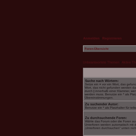
Anmelden
|
Registrieren
Foren-Übersicht
Unbeantwortete Themen
|
Aktive T
Suche nach Wörtern:
Setze ein
+
vor ein Wort, das gefu
Wort, das nicht gefunden werden da
durch
|
innerhalb einer Klammer, we
werden muss. Benutze ein * als Platzh
Übereinstimmungen.
Zu suchender Autor:
Benutze ein * als Platzhalter für te
Zu durchsuchende Foren:
Wähle das Forum oder die Foren aus
Unterforen werden automatisch mit d
„Unterforen durchsuchen“ unten nicht