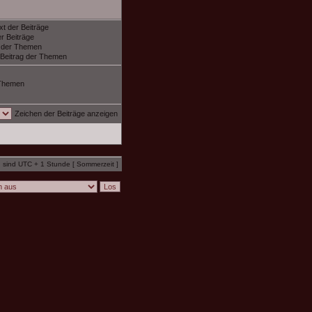
xt der Beiträge
r Beiträge
f der Themen
 Beitrag der Themen
Themen
Zeichen der Beiträge anzeigen
n sind UTC + 1 Stunde [ Sommerzeit ]