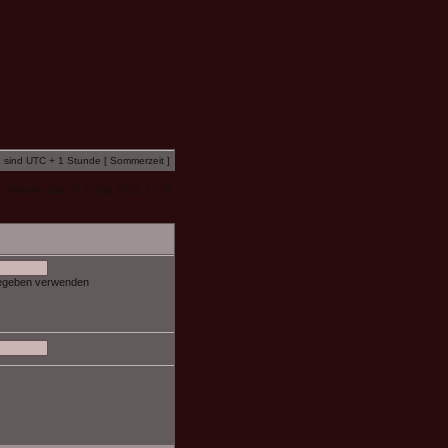
n sind UTC + 1 Stunde [ Sommerzeit ]
Aktuelle Zeit: Fr 7. Aug 2026, 17:36
gegeben verwenden