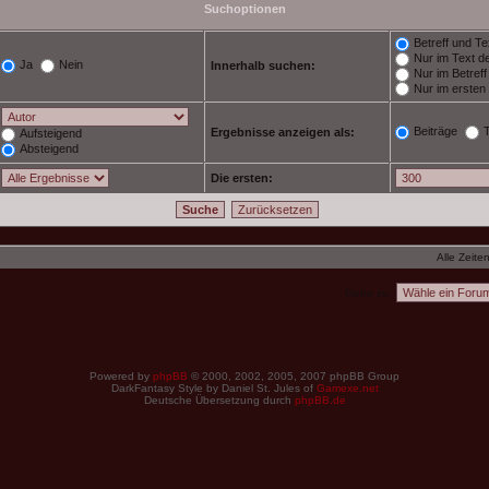
Suchoptionen
Betreff und Te
Nur im Text de
Ja
Nein
Innerhalb suchen:
Nur im Betref
Nur im ersten
Beiträge
Ergebnisse anzeigen als:
Aufsteigend
Absteigend
Die ersten:
Alle Zeite
Gehe zu:
Powered by
phpBB
© 2000, 2002, 2005, 2007 phpBB Group
DarkFantasy Style by Daniel St. Jules of
Gamexe.net
Deutsche Übersetzung durch
phpBB.de