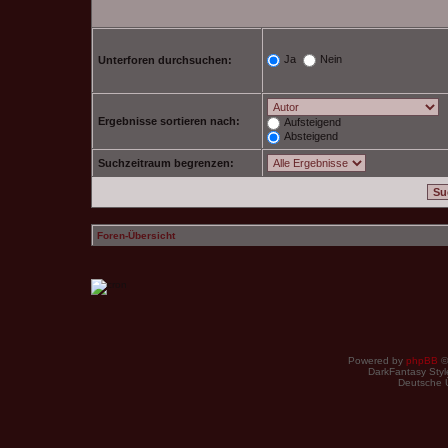
Ja
Nein
Unterforen durchsuchen:
Ergebnisse sortieren nach:
Aufsteigend
Absteigend
Suchzeitraum begrenzen:
Foren-Übersicht
Powered by
phpBB
©
DarkFantasy Style
Deutsche 