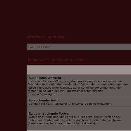
Anmelden
|
Registrieren
Foren-Übersicht
Unbeantwortete Themen
|
Aktive Themen
Suche nach Wörtern:
Setze ein
+
vor ein Wort, das gefunden werden muss und ein
-
vor ein
Wort, das nicht gefunden werden darf. Verwende mehrere Wörter getrennt
durch
|
innerhalb einer Klammer, wenn nur eines der Wörter gefunden
werden muss. Benutze ein * als Platzhalter für teilweise
Übereinstimmungen.
Zu suchender Autor:
Benutze ein * als Platzhalter für teilweise Übereinstimmungen.
Zu durchsuchende Foren:
Wähle das Forum oder die Foren aus, in denen gesucht werden soll.
Unterforen werden automatisch mit durchsucht, sofern du die Option
„Unterforen durchsuchen“ unten nicht deaktivierst.