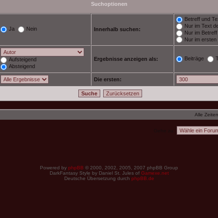
Suchoptionen
Betreff und Te
Nur im Text de
Ja
Nein
Innerhalb suchen:
Nur im Betref
Nur im ersten
Beiträge
Ergebnisse anzeigen als:
Aufsteigend
Absteigend
Die ersten:
Alle Zeite
Gehe zu:
Powered by
phpBB
© 2000, 2002, 2005, 2007 phpBB Group
DarkFantasy Style by Daniel St. Jules of
Gamexe.net
Deutsche Übersetzung durch
phpBB.de