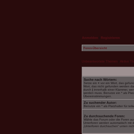
Anmelden
|
Registrieren
Foren-Übersicht
Unbeantwortete Themen
|
Aktive T
Suche nach Wörtern:
Setze ein
+
vor ein Wort, das gefu
Wort, das nicht gefunden werden da
durch
|
innerhalb einer Klammer, we
werden muss. Benutze ein * als Platzh
Übereinstimmungen.
Zu suchender Autor:
Benutze ein * als Platzhalter für te
Zu durchsuchende Foren:
Wähle das Forum oder die Foren aus
Unterforen werden automatisch mit d
„Unterforen durchsuchen“ unten nicht