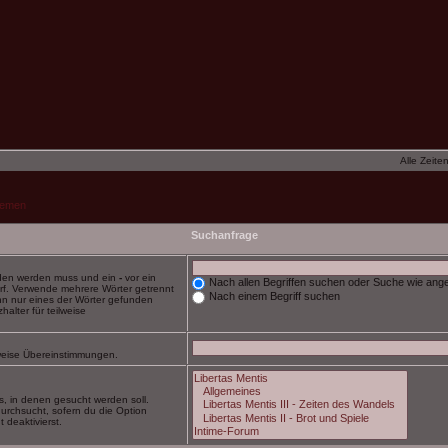
Alle Zeite
hemen
Suchanfrage
nden werden muss und ein
-
vor ein
Nach allen Begriffen suchen oder Suche wie an
rf. Verwende mehrere Wörter getrennt
Nach einem Begriff suchen
nn nur eines der Wörter gefunden
alter für teilweise
ilweise Übereinstimmungen.
, in denen gesucht werden soll.
urchsucht, sofern du die Option
 deaktivierst.