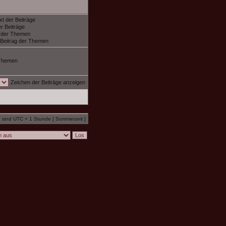
xt der Beiträge
r Beiträge
f der Themen
 Beitrag der Themen
Themen
Zeichen der Beiträge anzeigen
n sind UTC + 1 Stunde [ Sommerzeit ]