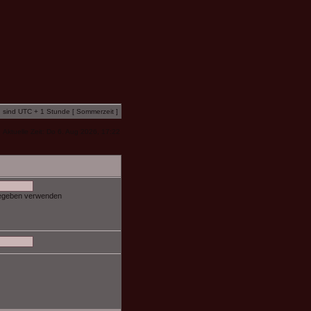
n sind UTC + 1 Stunde [ Sommerzeit ]
Aktuelle Zeit: Do 6. Aug 2026, 17:22
gegeben verwenden