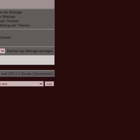
xt der Beiträge
r Beiträge
f der Themen
 Beitrag der Themen
Themen
Zeichen der Beiträge anzeigen
n sind UTC + 1 Stunde [ Sommerzeit ]