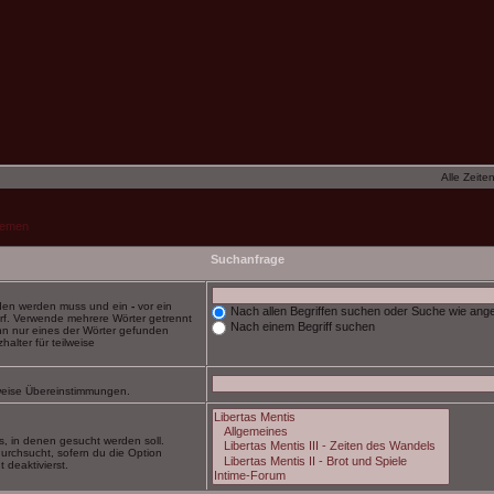
Alle Zeite
hemen
Suchanfrage
nden werden muss und ein
-
vor ein
Nach allen Begriffen suchen oder Suche wie an
rf. Verwende mehrere Wörter getrennt
Nach einem Begriff suchen
nn nur eines der Wörter gefunden
alter für teilweise
ilweise Übereinstimmungen.
, in denen gesucht werden soll.
urchsucht, sofern du die Option
 deaktivierst.