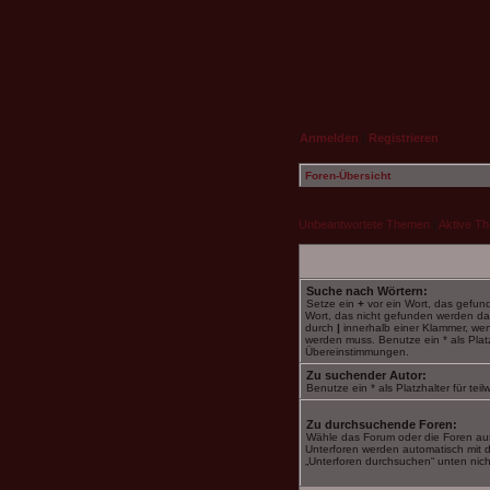
Anmelden
|
Registrieren
Foren-Übersicht
Unbeantwortete Themen
|
Aktive T
Suche nach Wörtern:
Setze ein
+
vor ein Wort, das gefu
Wort, das nicht gefunden werden da
durch
|
innerhalb einer Klammer, we
werden muss. Benutze ein * als Platzh
Übereinstimmungen.
Zu suchender Autor:
Benutze ein * als Platzhalter für te
Zu durchsuchende Foren:
Wähle das Forum oder die Foren aus
Unterforen werden automatisch mit d
„Unterforen durchsuchen“ unten nicht