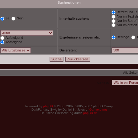
Suchoptionen
Betreff und Te
Nur im Text de
Ja
Nein
Innerhalb suchen:
Nur im Betref
Nur im ersten
Beiträge
Ergebnisse anzeigen als:
Aufsteigend
Absteigend
Die ersten:
Alle Zeite
Gehe zu:
Powered by
phpBB
© 2000, 2002, 2005, 2007 phpBB Group
DarkFantasy Style by Daniel St. Jules of
Gamexe.net
Deutsche Übersetzung durch
phpBB.de