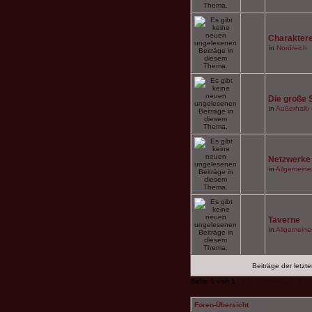
Charaktere
in
Nordreich
Die große 
in
Außerhalb 
Netzwerke
in
Allgemeine
Taverne
in
Allgemeine
Beiträge der letzt
Seite
1
von
1
[ Die Suche ergab 6 Tre
Foren-Übersicht