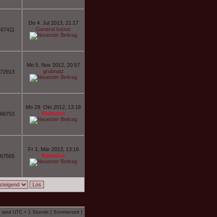
Do 4. Jul 2013, 21:17
General Iustus
67411
Mo 5. Nov 2012, 20:57
grubnatz
72913
Mo 29. Okt 2012, 13:18
Romulus
66753
Fr 1. Mär 2013, 13:16
Romulus
67565
n sind UTC + 1 Stunde [ Sommerzeit ]