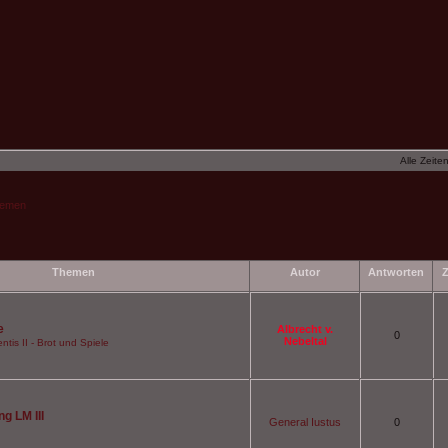
Alle Zeite
hemen
Themen
Autor
Antworten
Z
e
Albrecht v.
0
Nebeltal
ntis II - Brot und Spiele
g LM III
General Iustus
0