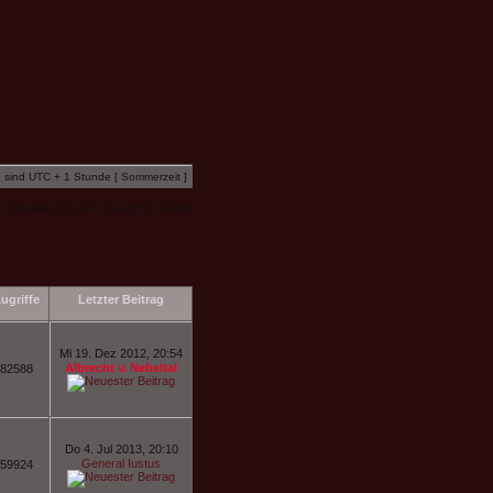
n sind UTC + 1 Stunde [ Sommerzeit ]
Aktuelle Zeit: Fr 7. Aug 2026, 04:38
ugriffe
Letzter Beitrag
Mi 19. Dez 2012, 20:54
Albrecht v. Nebeltal
82588
Do 4. Jul 2013, 20:10
General Iustus
59924