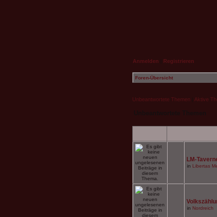
Anmelden
|
Registrieren
Foren-Übersicht
Unbeantwortete Themen
|
Aktive T
Unbeantwortete Themen
LM-Tavern
in
Libertas Me
Volkszählun
in
Nordreich