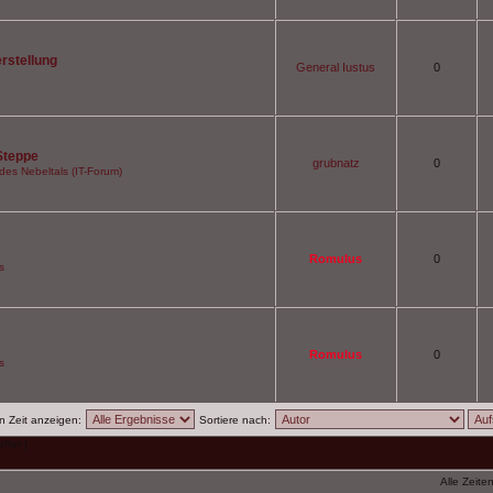
rstellung
General Iustus
0
Steppe
grubnatz
0
des Nebeltals (IT-Forum)
Romulus
0
s
Romulus
0
s
en Zeit anzeigen:
Sortiere nach:
ffer ]
Alle Zeite