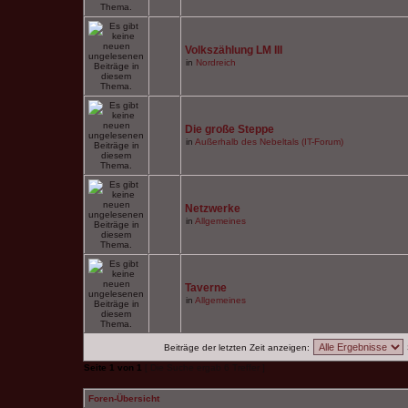
Volkszählung LM III
in
Nordreich
Die große Steppe
in
Außerhalb des Nebeltals (IT-Forum)
Netzwerke
in
Allgemeines
Taverne
in
Allgemeines
Beiträge der letzten Zeit anzeigen:
Seite
1
von
1
[ Die Suche ergab 6 Treffer ]
Foren-Übersicht