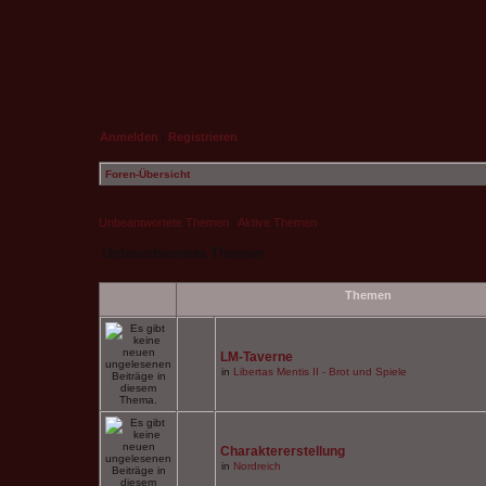
Anmelden
|
Registrieren
Foren-Übersicht
Unbeantwortete Themen
|
Aktive Themen
Unbeantwortete Themen
Themen
LM-Taverne
in
Libertas Mentis II - Brot und Spiele
Charaktererstellung
in
Nordreich