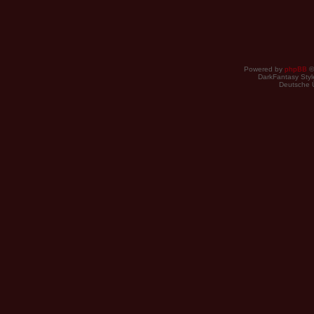
Powered by
phpBB
©
DarkFantasy Style
Deutsche 