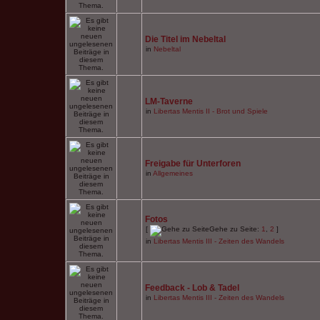
Die Titel im Nebeltal
in
Nebeltal
LM-Taverne
in
Libertas Mentis II - Brot und Spiele
Freigabe für Unterforen
in
Allgemeines
Fotos
[
Gehe zu Seite:
1
,
2
]
in
Libertas Mentis III - Zeiten des Wandels
Feedback - Lob & Tadel
in
Libertas Mentis III - Zeiten des Wandels