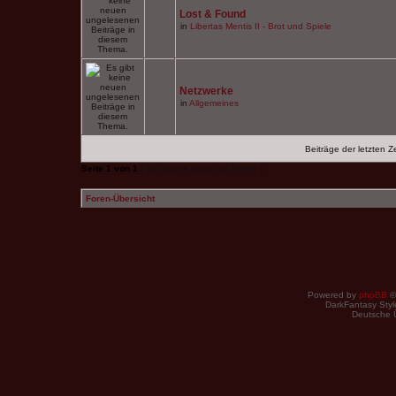
Lost & Found
in
Libertas Mentis II - Brot und Spiele
Netzwerke
in
Allgemeines
Beiträge der letzten Z
Seite
1
von
1
[ Die Suche ergab 19 Treffer ]
Foren-Übersicht
Powered by
phpBB
©
DarkFantasy Style
Deutsche 