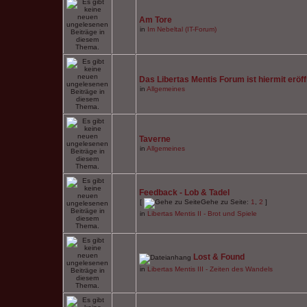
Am Tore
in
Im Nebeltal (IT-Forum)
Das Libertas Mentis Forum ist hiermit eröff
in
Allgemeines
Taverne
in
Allgemeines
Feedback - Lob & Tadel
[
Gehe zu Seite:
1
,
2
]
in
Libertas Mentis II - Brot und Spiele
Lost & Found
in
Libertas Mentis III - Zeiten des Wandels