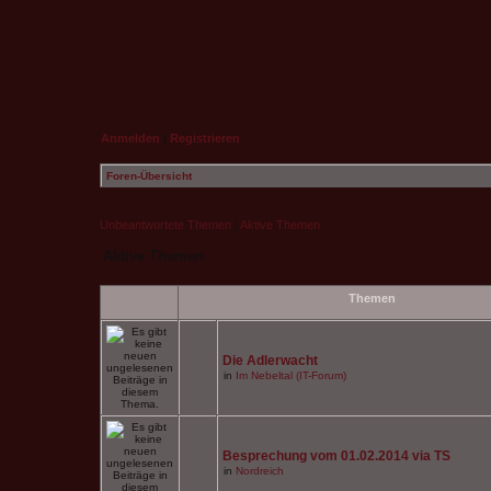
Anmelden
|
Registrieren
Foren-Übersicht
Unbeantwortete Themen
|
Aktive Themen
Aktive Themen
Themen
Die Adlerwacht
in
Im Nebeltal (IT-Forum)
Besprechung vom 01.02.2014 via TS
in
Nordreich