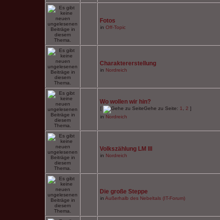
Fotos
in
Off-Topic
Charaktererstellung
in
Nordreich
Wo wollen wir hin?
[
Gehe zu Seite:
1
,
2
]
in
Nordreich
Volkszählung LM III
in
Nordreich
Die große Steppe
in
Außerhalb des Nebeltals (IT-Forum)