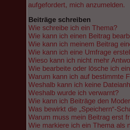
aufgefordert, mich anzumelden.
Beiträge schreiben
Wie schreibe ich ein Thema?
Wie kann ich einen Beitrag bearb
Wie kann ich meinem Beitrag ein
Wie kann ich eine Umfrage erste
Wieso kann ich nicht mehr Antwor
Wie bearbeite oder lösche ich e
Warum kann ich auf bestimmte Fo
Weshalb kann ich keine Dateian
Weshalb wurde ich verwarnt?
Wie kann ich Beiträge den Mode
Was bewirkt die „Speichern“-Scha
Warum muss mein Beitrag erst f
Wie markiere ich ein Thema als 