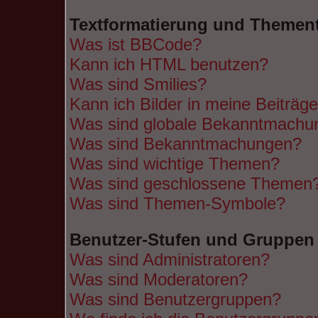
Textformatierung und Themen
Was ist BBCode?
Kann ich HTML benutzen?
Was sind Smilies?
Kann ich Bilder in meine Beiträg
Was sind globale Bekanntmachu
Was sind Bekanntmachungen?
Was sind wichtige Themen?
Was sind geschlossene Themen
Was sind Themen-Symbole?
Benutzer-Stufen und Gruppen
Was sind Administratoren?
Was sind Moderatoren?
Was sind Benutzergruppen?