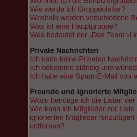
Wo finde ich die Benutzergruppen
Wie werde ich Gruppenleiter?
Weshalb werden verschiedene Ben
Was ist eine Hauptgruppe?
Was bedeutet der „Das Team“-Lin
Private Nachrichten
Ich kann keine Privaten Nachrich
Ich bekomme ständig unerwünsch
Ich habe eine Spam-E-Mail von e
Freunde und ignorierte Mitgli
Wozu benötige ich die Listen der
Wie kann ich Mitglieder zur Liste
ignorierten Mitglieder hinzufügen
entfernen?