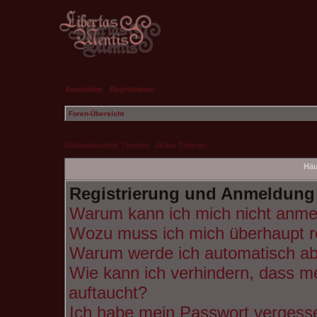
Anmelden
|
Registrieren
Foren-Übersicht
Unbeantwortete Themen
|
Aktive Themen
Häu
Registrierung und Anmeldung
Warum kann ich mich nicht anme
Wozu muss ich mich überhaupt re
Warum werde ich automatisch a
Wie kann ich verhindern, dass m
auftaucht?
Ich habe mein Passwort vergess