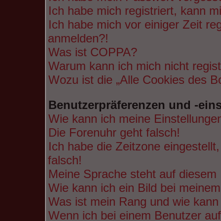
Ich habe mich registriert, kann m
Ich habe mich vor einiger Zeit re
anmelden?!
Was ist COPPA?
Warum kann ich mich nicht regist
Wozu ist die „Alle Cookies des B
Benutzerpräferenzen und -ein
Wie kann ich meine Einstellunge
Die Forenuhr geht falsch!
Ich habe die Zeitzone eingestell
falsch!
Meine Sprache steht auf diesem 
Wie kann ich ein Bild bei mein
Was ist mein Rang und wie kann 
Wenn ich bei einem Benutzer auf 