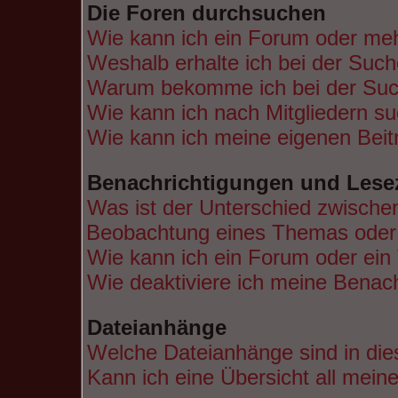
Die Foren durchsuchen
Wie kann ich ein Forum oder me
Weshalb erhalte ich bei der Suc
Warum bekomme ich bei der Such
Wie kann ich nach Mitgliedern s
Wie kann ich meine eigenen Bei
Benachrichtigungen und Lese
Was ist der Unterschied zwische
Beobachtung eines Themas ode
Wie kann ich ein Forum oder ei
Wie deaktiviere ich meine Benac
Dateianhänge
Welche Dateianhänge sind in di
Kann ich eine Übersicht all mein