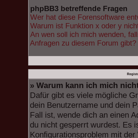
phpBB3 betreffende Fragen
Wer hat diese Forensoftware ent
Warum ist Funktion x oder y nich
An wen soll ich mich wenden, fal
Anfragen zu diesem Forum gibt?
Regist
» Warum kann ich mich nich
Dafür gibt es viele mögliche G
dein Benutzername und dein Pa
Fall ist, wende dich an einen 
du nicht gesperrt wurdest. Es i
Konfigurationsproblem mit der 